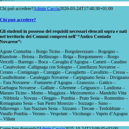
Chi può accedere?
Admin Caccia
2026-03-24T17:40:30+01:00
Chi può accedere?
Gli studenti in possesso dei requisiti necessari elencati sopra e nati
nel territorio dei Comuni compresi nell’ “Antico Contado
Novarese”:
Agrate Conturbia – Borgo Ticino – Borgolavezzaro – Bogogno –
Biandrate – Briona – Bellinzago – Briga – Borgomanero – Borgo
Vercelli – Barengo – Boca – Cavaglio d’Agogna – Cameri – Casalino
– Casalvolone -Caltignaga con Sologno – Castellazzo Novarese –
Cerano – Comignago – Cureggio – Cavaglietto – Cavallirio – Cressa –
Casalbeltrame – Casaleggio Novarese – Carpignano Sesia – Divignan
– Fara Novarese – Fontaneto d’Agogna – Granozzo – Gattico –
Garbagna Novarese – Galliate – Ghemme – Grignasco – Landiona –
Marano Ticino – Momo – Maggiora – Mezzomerico – Mandello Vitta
– Nibbiola – Novara – Oleggio – Pombia – Prato Sesia – Romentino –
Romagnano Sesia – San Pietro Mosezzo – Sozzago – Suno –
Sillavengo – San Nazzaro Sesia – Sizzano – Trecate – Terdobbiate –
Varallo Pombia – Veruno – Vespolate – Vicolungo – Vaprio d’Agogna
– Villata
Come fare domanda?
Admin Caccia
2025-10-24T13:09:45+02:00