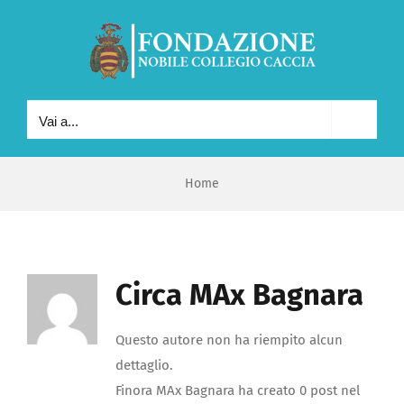
Salta
al
contenuto
Vai a...
Home
Circa
MAx Bagnara
Questo autore non ha riempito alcun
dettaglio.
Finora MAx Bagnara ha creato 0 post nel