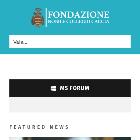
Salta
al
contenuto
Vai a...
MS FORUM
FEATURED NEWS