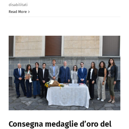
su
disabilitati
DIGITALE:
Read More
il
rapporto
tra
la
fondazione
e
il
pubblico
Consegna medaglie d’oro del