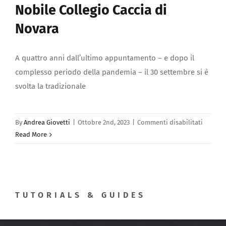
Nobile Collegio Caccia di
Novara
A quattro anni dall’ultimo appuntamento – e dopo il
complesso periodo della pandemia – il 30 settembre si è
svolta la tradizionale
su
By
Andrea Giovetti
|
Ottobre 2nd, 2023
|
Commenti disabilitati
Conseg
Read More
medagl
d’oro
del
Nobile
TUTORIALS & GUIDES
Collegi
Caccia
di