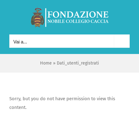
Salta
al
contenuto
Vai a...
Home
»
Dati_utenti_registrati
Sorry, but you do not have permission to view this
content.