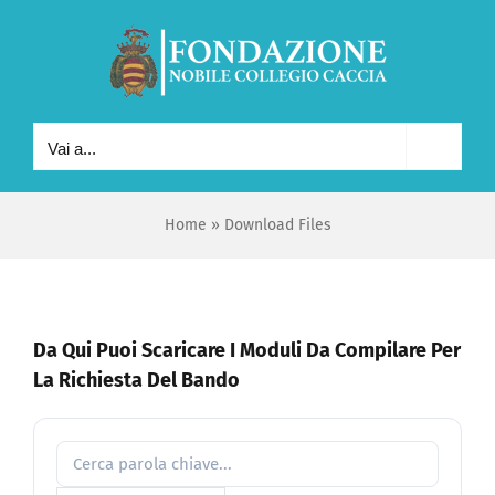
Salta
al
contenuto
Vai a...
Home
»
Download Files
Da Qui Puoi Scaricare I Moduli Da Compilare Per
La Richiesta Del Bando