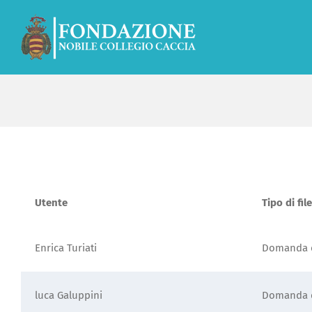
Salta
al
contenuto
Utente
Tipo di file
Enrica Turiati
Domanda d
luca Galuppini
Domanda d