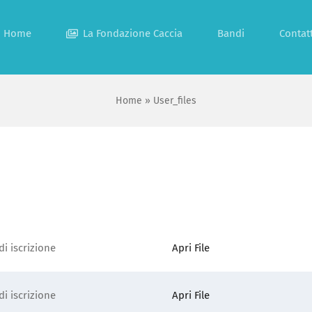
Home
La Fondazione Caccia
Bandi
Contatt
Home
»
User_files
i iscrizione
Apri File
i iscrizione
Apri File